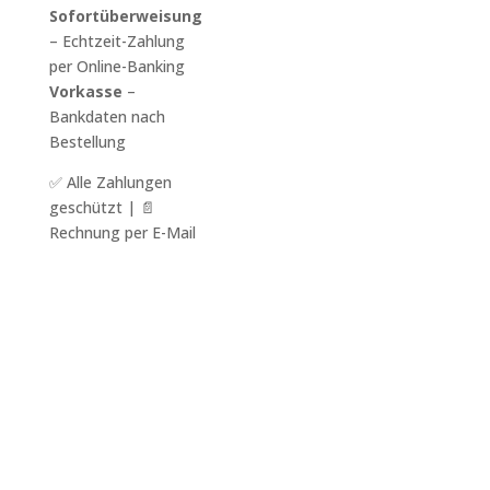
Sofortüberweisung
– Echtzeit-Zahlung
per Online-Banking
Vorkasse
–
Bankdaten nach
Bestellung
✅ Alle Zahlungen
geschützt | 📄
Rechnung per E-Mail
Unterrichtsraum:
Weltraumstudio
Landsberger Str 404
81241 München